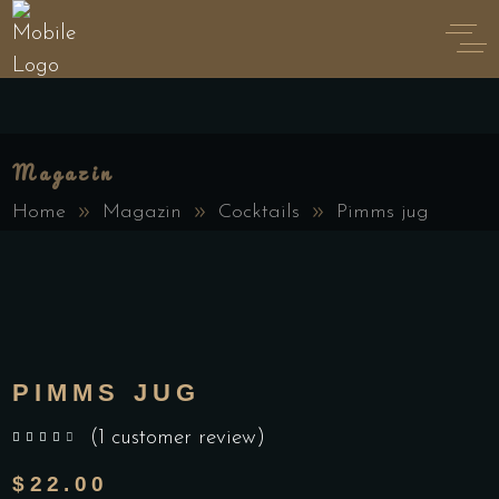
Magazin
Home
Magazin
Cocktails
Pimms jug
PIMMS JUG
(
1
customer review)
out of 5 based on
customer rating
$
22.00