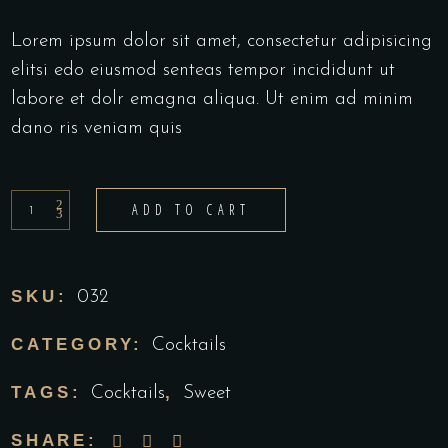
Lorem ipsum dolor sit amet, consectetur adipisicing
elitsi edo eiusmod senteas tempor incididunt ut
labore et dolr emagna aliqua. Ut enim ad minim
dano ris veniam quis
ADD TO CART
SKU:
032
CATEGORY:
Cocktails
TAGS:
,
Cocktails
Sweet
SHARE: