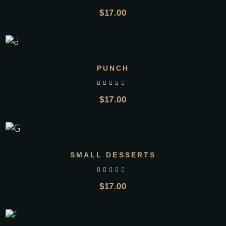
$
17.00
PUNCH
out of 5
$
17.00
SMALL DESSERTS
out of 5
$
17.00