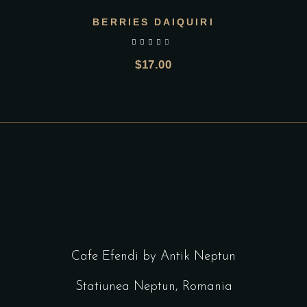
BERRIES DAIQUIRI
out of 5
$
17.00
Cafe Efendi by Antik Neptun
Statiunea Neptun, Romania