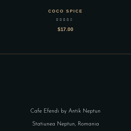
COCO SPICE
out of 5
$
17.00
Cafe Efendi by Antik Neptun
Statiunea Neptun, Romania