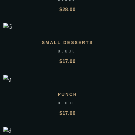
out of 5
$
28.00
SMALL DESSERTS
out of 5
$
17.00
PUNCH
out of 5
$
17.00