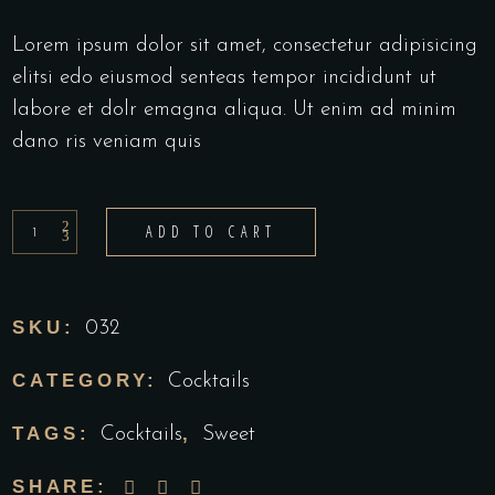
Lorem ipsum dolor sit amet, consectetur adipisicing
elitsi edo eiusmod senteas tempor incididunt ut
labore et dolr emagna aliqua. Ut enim ad minim
dano ris veniam quis
ADD TO CART
SKU:
032
CATEGORY:
Cocktails
TAGS:
,
Cocktails
Sweet
SHARE: