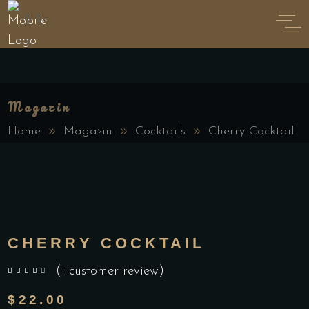
Magazin
Home
Magazin
Cocktails
Cherry Cocktail
CHERRY COCKTAIL
(
1
customer review)
out of 5 based on
customer rating
$
22.00